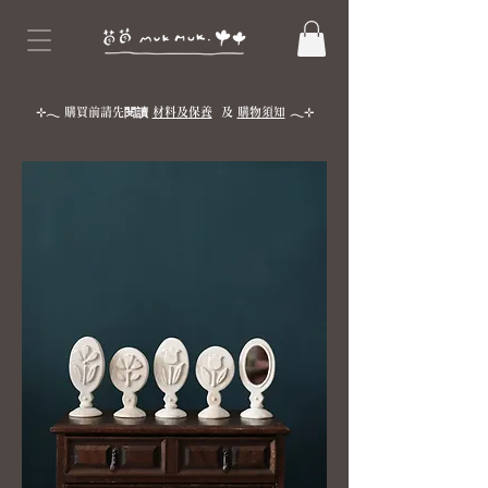
⊹𓂃 購買前請先閱讀
材料及
保養
及
購物須知
𓂃⊹