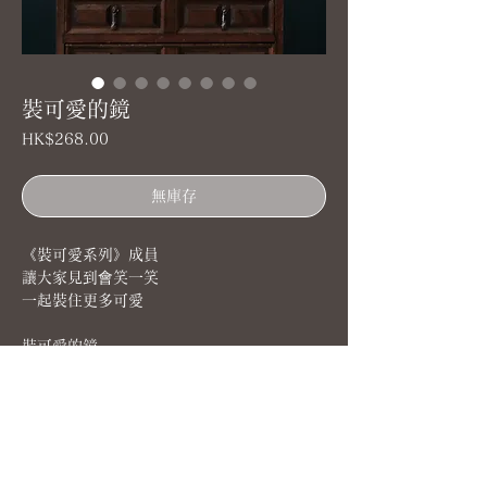
裝可愛的鏡
價
HK$268.00
格
無庫存
《裝可愛系列》成員
讓大家見到會笑一笑
一起裝住更多可愛
裝可愛的鏡
可以放在電腦旁邊照著可愛的自己
♣
| 產品資訊 |